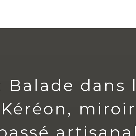
 Balade dans l
 Kéréon, miroir
passé artisana