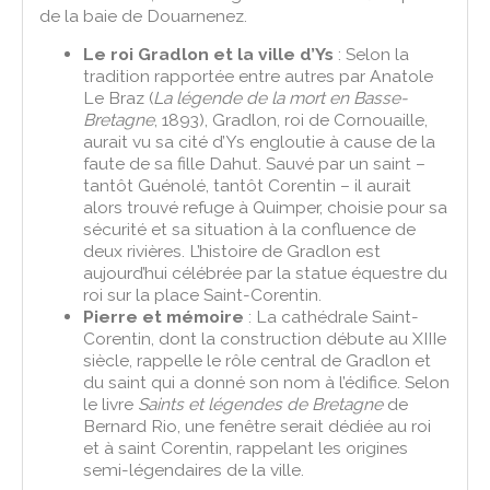
de la baie de Douarnenez.
Le roi Gradlon et la ville d’Ys
: Selon la
tradition rapportée entre autres par Anatole
Le Braz (
La légende de la mort en Basse-
Bretagne
, 1893), Gradlon, roi de Cornouaille,
aurait vu sa cité d’Ys engloutie à cause de la
faute de sa fille Dahut. Sauvé par un saint –
tantôt Guénolé, tantôt Corentin – il aurait
alors trouvé refuge à Quimper, choisie pour sa
sécurité et sa situation à la confluence de
deux rivières. L’histoire de Gradlon est
aujourd’hui célébrée par la statue équestre du
roi sur la place Saint-Corentin.
Pierre et mémoire
: La cathédrale Saint-
Corentin, dont la construction débute au XIIIe
siècle, rappelle le rôle central de Gradlon et
du saint qui a donné son nom à l’édifice. Selon
le livre
Saints et légendes de Bretagne
de
Bernard Rio, une fenêtre serait dédiée au roi
et à saint Corentin, rappelant les origines
semi-légendaires de la ville.