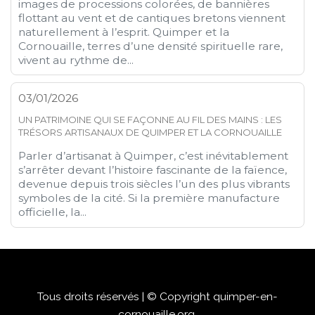
images de processions colorées, de bannières
flottant au vent et de cantiques bretons viennent
naturellement à l’esprit. Quimper et la
Cornouaille, terres d’une densité spirituelle rare,
vivent au rythme de...
03/01/2026
UN PATRIMOINE QUI SE FAÇONNE AU FIL DES MAINS : LES
TRÉSORS ARTISANAUX DE QUIMPER ET LA CORNOUAILLE
Parler d’artisanat à Quimper, c’est inévitablement
s’arrêter devant l’histoire fascinante de la faïence,
devenue depuis trois siècles l’un des plus vibrants
symboles de la cité. Si la première manufacture
officielle, la...
Tous droits réservés | © Copyright quimper-en-
cornouaille.org.