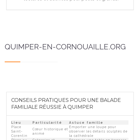
QUIMPER-EN-CORNOUAILLE.ORG
CONSEILS PRATIQUES POUR UNE BALADE
FAMILIALE RÉUSSIE À QUIMPER
Lieu
Particularité
Astuce famille
Place
Emporter une loupe pour
Cœur historique et
Saint-
observer les détails sculptés de
animé
Corentin
la cathédrale
Place au
Crêperies et
Réserver une table en terrasse