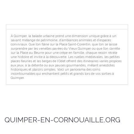
À Quimper, la balade urbaine prend une dimension unique grâce à un
savant mélange de patrimoine, d’ambiances animées et d’espaces
conviviaux. Que l’on flâne sur la Place Saint-Corentin, que l’on se laisse
surprendre par les venelles pavées du Vieux Quimper ou que l’on s’arrête
sur la Place au Beurre pour une crêpe en famille, chaque recoin révèle
une histoire et invite à la découverte. Les ruelles médiévales, les petites
places fleuries et les berges de l’Odet offrent des itinéraires variés propices
aux jeux, à la détente ou aux pauses gourmandes, mêlant anecdotes
historiques et plaisirs simples. Voici un panorama des coins
incontournables qui enchantent petits et grands lors de vos sorties à
Quimper.
QUIMPER-EN-CORNOUAILLE.ORG