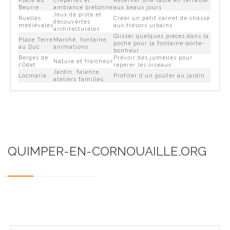
Beurre
ambiance bretonne
aux beaux jours
Jeux de piste et
Ruelles
Créer un petit carnet de chasse
découvertes
médiévales
aux trésors urbains
architecturales
Glisser quelques pièces dans la
Place Terre
Marché, fontaine,
poche pour la fontaine-porte-
au Duc
animations
bonheur
Berges de
Prévoir des jumelles pour
Nature et fraîcheur
l’Odet
repérer les oiseaux
Jardin, faïence,
Locmaria
Profiter d’un goûter au jardin
ateliers familles
QUIMPER-EN-CORNOUAILLE.ORG