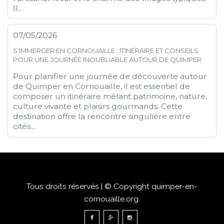
Il...
07/05/2026
S’IMMERGER EN CORNOUAILLE : ITINÉRAIRE ET CONSEILS
POUR UNE JOURNÉE INOUBLIABLE AUTOUR DE QUIMPER
Pour planifier une journée de découverte autour
de Quimper en Cornouaille, il est essentiel de
composer un itinéraire mêlant patrimoine, nature,
culture vivante et plaisirs gourmands. Cette
destination offre la rencontre singulière entre
cités...
Tous droits réservés | © Copyright quimper-en-
cornouaille.org.