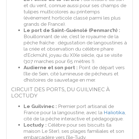
et du vent, connue aussi pour ses champs de
tulipes multicolores au printemps
(événement horticole classé parmi les plus
grands de France).
Le port de Saint-Guénolé (Penmarc’h) :
Bouillonnant de vie, c’est le royaume de la
pêche fraîche : dégustation de langoustines à
la criée et observation du célèbre phare
d’Eckmühl, joyau du XIXe siècle, qui se visite
(307 marches pour 65 mètres !).
Audierne et son port :
Point de départ vers
l’île de Sein, cité lumineuse de pêcheurs et
d’histoires de sauvetage en mer.
CIRCUIT DES PORTS, DU GUILVINEC À
LOCTUDY
Le Guilvinec :
Premier port artisanal de
France pour la langoustine, avec la
Haliotika
,
cité de la pêche interactive et pédagogique.
Loctudy :
Célèbre pour ses biscuits (la
maison Le Ster), ses plages familiales et son
embarcadère vers l’île-Tudy.