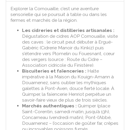
Explorer la Cornouaille, c’est une aventure
sensorielle qui se poursuit à table ou dans les
fermes et marchés de la région.
Les cidreries et distilleries artisanales :
Dégustation de cidres AOP Cornouaille, visite
des caves : le circuit peut débuter à Ergué-
Gabéric (Cidrerie Manoir du Kinkiz) puis
s’étendre vers Plomelin ou Fouesnant, cœur
des vergers (source : Route du Cidre –
Association cidricole du Finistère).
Biscuiteries et faïenceries :
Halte
impérative à la Maison du Kouign-Amann à
Douarnenez, sans oublier les mythiques
galettes à Pont-Aven, douce fierté locale. À
Quimper, la faïencerie Henriot perpétue un
savoir-faire vieux de plus de trois siècles.
Marchés authentiques :
Quimper (place
Saint-Corentin, samedi matin, jusqu’à 13h),
Concarneau (vendredi matin), Pont-l’Abbé,
Douarnenez – l’occasion de goûter far, crêpes
ou incroyables poissons fumés.