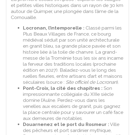
et petites villes historiques dans un rayon de 30 km
autour de Quimper, une plongée dans l’âme de la
Cornouaille.
Locronan, l’intemporelle :
Classé parmi les
Plus Beaux Villages de France, ce bourg
médiéval séduit par son unité architecturale
en granit bleu, sa grande place pavée et son
histoire liée à la toile de chanvre. La grand-
messe de la Troménie tous les six ans incarne
la ferveur des traditions locales (prochaine
édition en 2027). Baladez-vous le long des
ruelles fleuries, entre artisans d’art et maisons
séculaires (source :
Site officiel de Locronan
).
Pont-Croix, la cité des chapitres :
Son
impressionnante collégiale du XIIIe siècle
domine l’Aulne. Perdez-vous dans les
venelles aux escaliers de granit, puis gagnez
la place centrale pour y savourer un café face
aux demeures de notables.
Douarnenez et le port du Rosmeur :
Ville
des pêcheurs et port sardinier mythique,