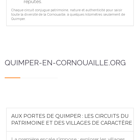
réputés.
Chaque circuit conjugue patrimoine, nature et authenticité pour saisir
toute la diversité de la Cornouaille, à quelques kilomètres seulement de
Quimper.
QUIMPER-EN-CORNOUAILLE.ORG
AUX PORTES DE QUIMPER : LES CIRCUITS DU
PATRIMOINE ET DES VILLAGES DE CARACTÈRE
La première escale s’impose : explorer les villages