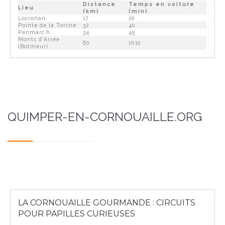
Distance
Temps en voiture
Lieu
(km)
(min)
Locronan
17
20
Pointe de la Torche
32
40
Penmarc’h
34
45
Monts d’Arrée
60
1h10
(Botmeur)
QUIMPER-EN-CORNOUAILLE.ORG
LA CORNOUAILLE GOURMANDE : CIRCUITS
POUR PAPILLES CURIEUSES